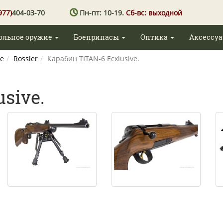
977)
404-03-70
Пн-пт: 10-19.
Сб-вс: выходной
ольное оружие
Боеприпасы
Оптика
Аксессу
е
Rossler
Карабин TITAN-6 Ecxlusive.
sive.