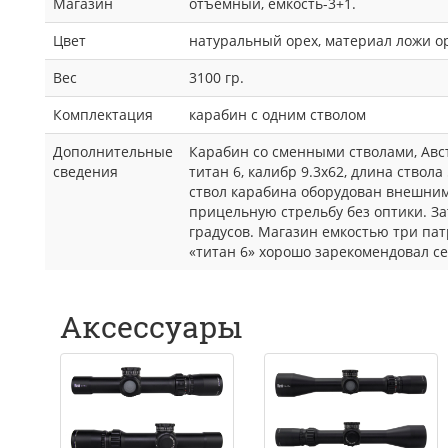
Магазин
отъемный, емкость-3+1.
Цвет
натуральный орех, материал ложи о
Вес
3100 гр.
Комплектация
карабин с одним стволом
Дополнительные
Карабин со сменными стволами, Австр
сведения
титан 6, калибр 9.3x62, длина ствол
ствол карабина оборудован внешн
прицельную стрельбу без оптики. За
градусов. Магазин емкостью три пат
«титан 6» хорошо зарекомендовал с
Аксессуары