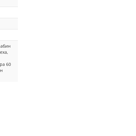
рабин
еха,
ра 60
ин