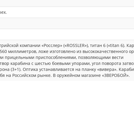
рех.
ийской компании «Росслер» («ROSSLER»), титан 6 («titan 6). Ка
а 560 миллиметров, ложе изготовлено из высококачественного ор
ими прицельными приспособлениями, позволяющими вести
твор карабина с шестью боевыми упорами, угол поворота затво
рона (3+1). Оптика устанавливается на планку «вивера». Караб
ебя на Российском рынке. В оружейном магазине «ЗВЕРОБОЙ».