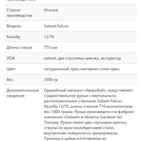
Страна
Италия
производства
Модель
Sabatti Falcon
Калибр
12/76
Длина ствола
710 мм
УСМ
sabatti, два спусковых крючка, экстрактор
Цвет
натуральный орех, материал ложи орех.
Вес
3300 гр
Дополнительные
Оружейный магазин «Зверобой», представляет
сведения
гладкоствольное ружье с вертикально
расположенными стволами Sabatti Falcon.
Калибр 12/76, длина стволов 710 миллиметров,
вес 3300 грамм. Ружье произведено на фабрике
компании «Sabatti» в области Gardone Val
Trompia. Ружье имеет два спусковых крючка,
стволы из хром-молибденовой стали,
внутренняя поверхность хромирована.
Приклад и цевье изготовлены из